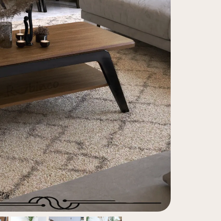
سرویس خو
کافی بار