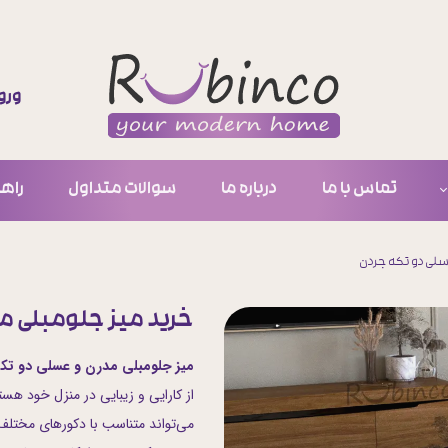
ورو
حس
تغ
تماس با ما
درباره ما
سوالات متداول
راهن
سف
ل
خر
سلی دو تکه جردن
یون
خرید میز جلومبلی م
ینه
میز جلومبلی مدرن و عسلی دو تک
عسلی
از کارایی و زیبایی در منزل خود 
ی
می‌تواند متناسب با دکورهای مختلف