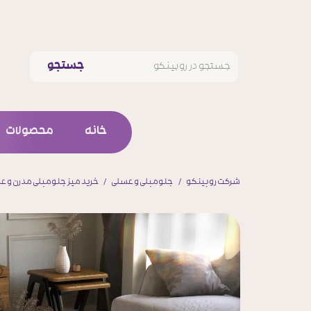
جستجو
خانه
محصولات
ست کام
شرکت روبینکو
جلومبلی و عسلی
خرید میز جلومبلی مدرن و ع
میز تلویز
کنسول و آی
جلو مبلی و 
جا کفش