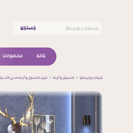
جستجو
خانه
محصولات
ست کام
شرکت روبینکو
کنسول و آینه
خرید کنسول و آینه مدرن گلد پل
میز تلویز
کنسول و آی
جلو مبلی و 
جا کفش