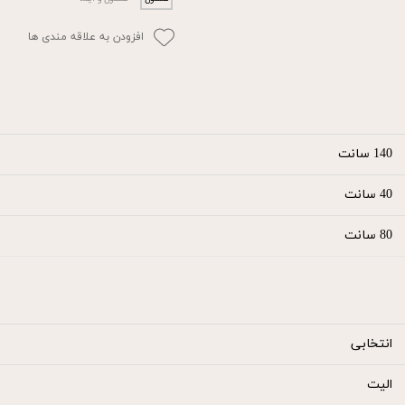
افزودن به علاقه مندی ها
140 سانت
40 سانت
80 سانت
انتخابی
الیت