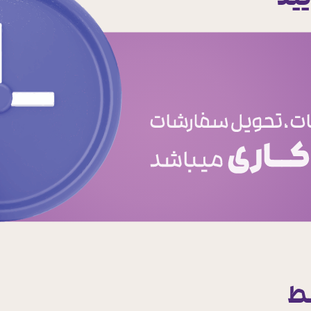
یید
ط