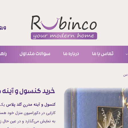
ورو
حس
تغ
تماس با ما
درباره ما
سوالات متداول
راهن
سف
ل
خر
اس
یون
خرید کنسول و آینه 
ینه
کنسول و آینه مدرن گلد پلاس
یک ا
عسلی
کارایی در دکوراسیون منزل خود هست
ی
به نمایش می‌گذارد و در عین حال ز