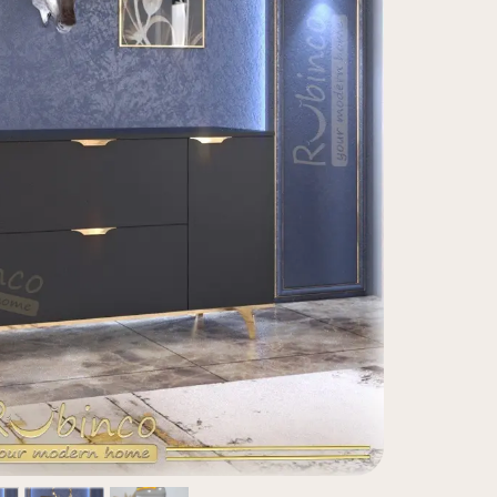
سرویس خو
کافی بار