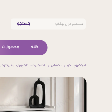
جستجو
خانه
محصولات
ست کام
شرکت روبینکو
جاکفشی
جاکفشی کمجا داشبوردی | مدل نئوکل
میز تلویز
کنسول و آی
جلو مبلی و 
جا کفش