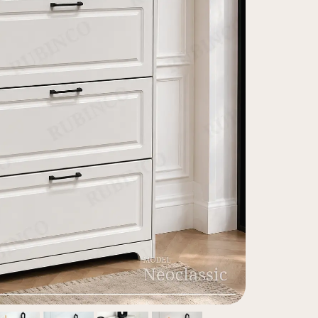
سرویس خو
کافی بار