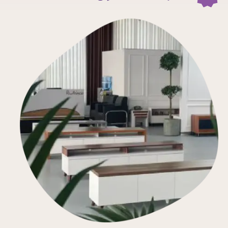
★
★
★
★
★
★
★
★
★
★